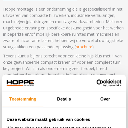
Hoppe montage is een onderneming die is gespecialiseerd in het
uitvoeren van compacte hijswerken, industriële verhuizingen,
machine(ver)plaatsingen en montage werkzaamheden. Met onze
uitgebreide ervaring en specifieke deskundigheid voor het werken
in beperkte en/of moeilijk bereikbare ruimtes met machines en
zware of incourante lasten, hebben wij op vrijwel al uw logistieke
vraagstukken een passende oplossing (
brochure
).
Tevens kunt u bij ons terecht voor een kleine hijs klus met 1 van
onze geavanceerde compact kranen of voor een compleet turn
key project. Wij zijn als onderneming zeer flexibel, breed
georiënteerd en internationaal actief zodat wij u desgewenst
overal ter wereld van dienst kunnen zijn. Onze medewerkers zijn
in het bezit van VCA Vol en zijn TCVT gecertificeerd.
Toestemming
Details
Over
Deze website maakt gebruik van cookies