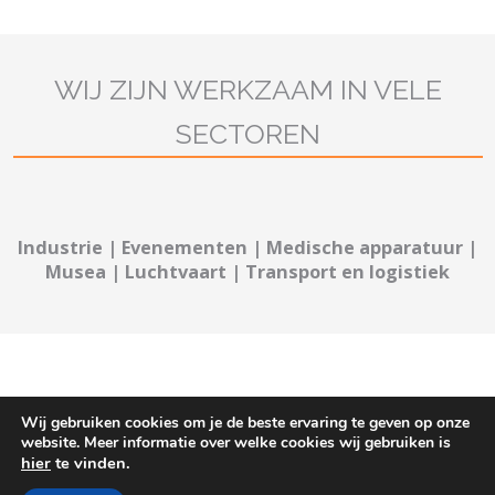
WIJ ZIJN WERKZAAM IN VELE
SECTOREN
Industrie | Evenementen | Medische apparatuur |
Musea | Luchtvaart | Transport en logistiek
Wij gebruiken cookies om je de beste ervaring te geven op onze
website. Meer informatie over welke cookies wij gebruiken is
hier
te vinden.
Privacy Policy
|
App Suite
| © 2016. All Rights Reserved.