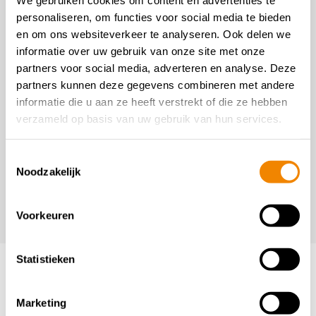
We gebruiken cookies om content en advertenties te
personaliseren, om functies voor social media te bieden
en om ons websiteverkeer te analyseren. Ook delen we
informatie over uw gebruik van onze site met onze
partners voor social media, adverteren en analyse. Deze
partners kunnen deze gegevens combineren met andere
informatie die u aan ze heeft verstrekt of die ze hebben
verzameld op basis van uw gebruik van hun services.
T
Noodzakelijk
o
e
s
Voorkeuren
t
e
m
Statistieken
m
i
Marketing
n