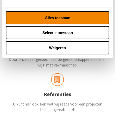
g
Compactkranen
s
Met ons divers aanbod aan compactkranen kunnen wij u in
s
Alles toestaan
velerlei diensten voorzien!
e
l
Selectie toestaan
e
c
t
Weigeren
Gereedschappen
i
Door onze zeer gespecificeerde gereedschappen bedienen
e
wij u met vakmanschap!
Referenties
U kunt hier ook zien wat wij reeds voor een projecten
hebben gerealiseerd!